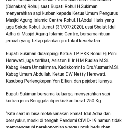
(Disnakan) Rohul, saat Bupati Rohul H.Sukiman
menyerahkan sapi kurban kepada Ketua Umum Pengurus
Masjid Agung Islamic Centre Rohul, H.Abdul Haris yang
juga Sekda Rohul, Jumat (31/07/2020), usai Shalat Idul
Adha di Masjid Agung Islamic Centre, bersama ribuan
jemaah yang tetap jalankan protokol kesehatan.
Bupati Sukiman didampingi Ketua TP PKK Rohul Hj Peni
Herawati, juga terlihat, Asisten II Ir H.M Ruslan M.Si,
Kabag Kesra Umzakirman, Kadiskominfo
Drs.Yusmar.M.Si
,
Kabag Umum Abdullah, Ketua DW Netty Herawati,
Kasubag Perlengkapan Yon Elfian, dan pejabat lainnya.
Bupati Sukiman bersama keluarga, menyerahkan sapi
kurban jenis Benggala diperkirakan berat 250 Kg.
“Kita saat ini bisa melaksanakan Shalat Idul Adha dan
bersyukur, meski di tengah Pandemi CIVID-19 namun tidak
mempengaruhi perekonomian warga untuk berkurban.