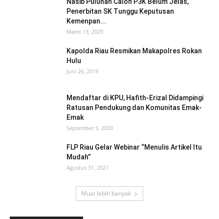
Nasib Puluhan Calon P3K Belum Jelas,
Penerbitan SK Tunggu Keputusan
Kemenpan...
Maret 13, 2020
Kapolda Riau Resmikan Makapolres Rokan
Hulu
Juni 26, 2019
Mendaftar di KPU, Hafith-Erizal Didampingi
Ratusan Pendukung dan Komunitas Emak-
Emak
September 5, 2020
FLP Riau Gelar Webinar “Menulis Artikel Itu
Mudah”
Agustus 31, 2021
Muat lebih banyak