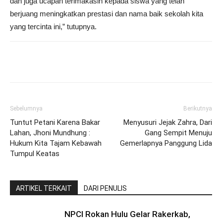
dan juga ucapan terimakasih kepada siswa yang telah
berjuang meningkatkan prestasi dan nama baik sekolah kita
yang tercinta ini,” tutupnya.
Sebelumnya
Berikutnya
Tuntut Petani Karena Bakar
Menyusuri Jejak Zahra, Dari
Lahan, Jhoni Mundhung :
Gang Sempit Menuju
Hukum Kita Tajam Kebawah
Gemerlapnya Panggung Lida
Tumpul Keatas
ARTIKEL TERKAIT
DARI PENULIS
NPCI Rokan Hulu Gelar Rakerkab,