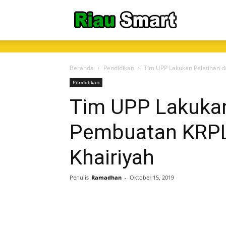
RiauSmart.C
Beranda
Pendidikan
Tim UPP Lakukan Pelatihan d
Pendidikan
Tim UPP Lakukan
Pembuatan KRPL 
Khairiyah
Penulis
Ramadhan
-
Oktober 15, 2019
Share