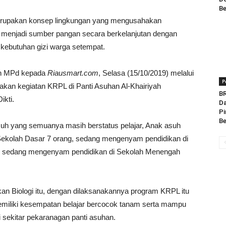
Be
erupakan konsep lingkungan yang mengusahakan
n menjadi sumber pangan secara berkelanjutan dengan
kebutuhan gizi warga setempat.
fah MPd kepada
Riausmart.com
, Selasa (15/10/2019) melalui
P
kan kegiatan KRPL di Panti Asuhan Al-Khairiyah
BR
ikti.
Da
Pi
Be
asuh yang semuanya masih berstatus pelajar, Anak asuh
di Sekolah Dasar 7 orang, sedang mengenyam pendidikan di
k sedang mengenyam pendidikan di Sekolah Menengah
an Biologi itu, dengan dilaksanakannya program KRPL itu
emiliki kesempatan belajar bercocok tanam serta mampu
 sekitar pekaranagan panti asuhan.