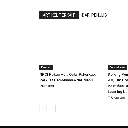
ARTIKEL TERKAIT
DARI PENULIS
Daerah
Pendidikan
NPCI Rokan Hulu Gelar Rakerkab,
Dorong Pemb
Perkuat Pembinaan Atlet Menuju
4.0, Tim Do
Prestasi
Pelatihan D
Learning ba
TK Kartini