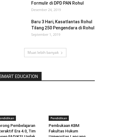
Formulir di DPD PAN Rohul
Desember 24, 2019
Baru 3 Hari, Kasatlantas Rohul
Tilang 250 Pengendara di Rohul
September 1, 2019
Muat lebih banyak
SMART EDUCATION
endidikan
Pendidikan
rong Pembelajaran
Pembukaan KBM
teraktif Era 4.0, Tim
Fakultas Hukum
sen FADIKSI Unilak
Universitas Lancang