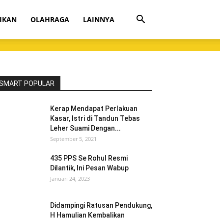
IKAN
OLAHRAGA
LAINNYA
SMART POPULAR
Kerap Mendapat Perlakuan
Kasar, Istri di Tandun Tebas
Leher Suami Dengan...
September 5, 2021
435 PPS Se Rohul Resmi
Dilantik, Ini Pesan Wabup
Januari 24, 2023
Didampingi Ratusan Pendukung,
H Hamulian Kembalikan