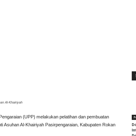
an Al-Khairiyah
 Pengaraian (UPP) melakukan pelatihan dan pembuatan
P
i Asuhan Al-Khairiyah Pasirpengaraian, Kabupaten Rokan
Do
In
Do