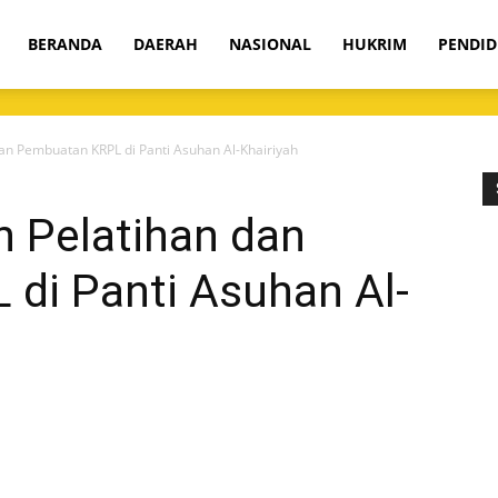
om
BERANDA
DAERAH
NASIONAL
HUKRIM
PENDID
an Pembuatan KRPL di Panti Asuhan Al-Khairiyah
 Pelatihan dan
di Panti Asuhan Al-