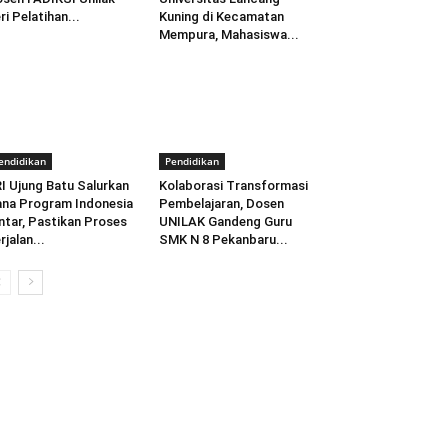
ri Pelatihan...
Kuning di Kecamatan
Mempura, Mahasiswa...
endidikan
Pendidikan
I Ujung Batu Salurkan
Kolaborasi Transformasi
na Program Indonesia
Pembelajaran, Dosen
ntar, Pastikan Proses
UNILAK Gandeng Guru
rjalan...
SMK N 8 Pekanbaru...