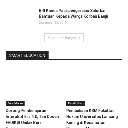
BRI Kanca Pasirpengaraian Salurkan
Bantuan Kepada Warga Korban Banjir
Desember 13, 2019
Muat lebih banyak
SMART EDUCATION
Pendidikan
Pendidikan
Dorong Pembelajaran
Pembukaan KBM Fakultas
Interaktif Era 4.0, Tim Dosen
Hukum Universitas Lancang
FADIKSI Unilak Beri
Kuning di Kecamatan