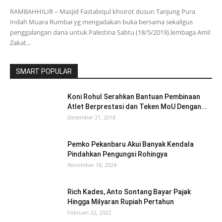
RAMBAHHILIR – Masjid Fastabiqul khoirot dusun Tanjung Pura
Indah Muara Rumbai yg mengadakan buka bersama sekaligus
penggalangan dana untuk Palestina Sabtu (18/5/2019).lembaga Amil
Zakat...
SMART POPULAR
Koni Rohul Serahkan Bantuan Pembinaan
Atlet Berprestasi dan Teken MoU Dengan...
Desember 21, 2018
Pemko Pekanbaru Akui Banyak Kendala
Pindahkan Pengungsi Rohingya
November 18, 2024
Rich Kades, Anto Sontang Bayar Pajak
Hingga Milyaran Rupiah Pertahun
Februari 22, 2022