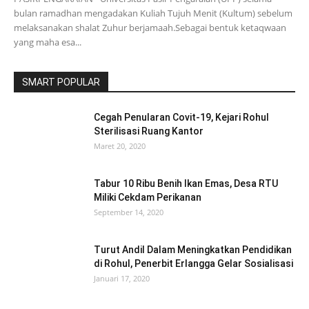
bulan ramadhan mengadakan Kuliah Tujuh Menit (Kultum) sebelum
melaksanakan shalat Zuhur berjamaah.Sebagai bentuk ketaqwaan
yang maha esa...
SMART POPULAR
Cegah Penularan Covit-19, Kejari Rohul
Sterilisasi Ruang Kantor
Maret 20, 2020
Tabur 10 Ribu Benih Ikan Emas, Desa RTU
Miliki Cekdam Perikanan
September 14, 2020
Turut Andil Dalam Meningkatkan Pendidikan
di Rohul, Penerbit Erlangga Gelar Sosialisasi
Januari 17, 2020