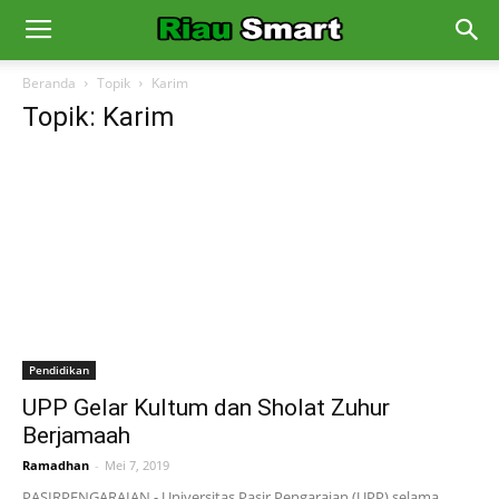
Beranda
Topik
Karim
Topik: Karim
Pendidikan
UPP Gelar Kultum dan Sholat Zuhur
Berjamaah
Ramadhan
-
Mei 7, 2019
PASIRPENGARAIAN - Universitas Pasir Pengaraian (UPP) selama