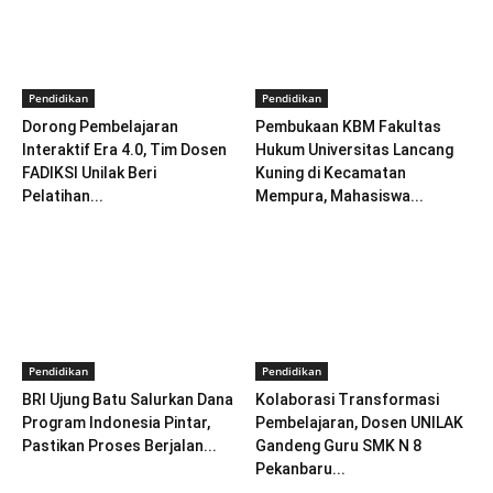
Pendidikan
Pendidikan
Dorong Pembelajaran
Pembukaan KBM Fakultas
Interaktif Era 4.0, Tim Dosen
Hukum Universitas Lancang
FADIKSI Unilak Beri
Kuning di Kecamatan
Pelatihan...
Mempura, Mahasiswa...
Pendidikan
Pendidikan
BRI Ujung Batu Salurkan Dana
Kolaborasi Transformasi
Program Indonesia Pintar,
Pembelajaran, Dosen UNILAK
Pastikan Proses Berjalan...
Gandeng Guru SMK N 8
Pekanbaru...