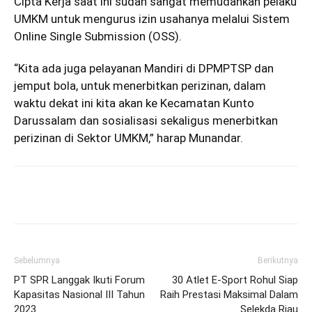
Cipta Kerja saat ini sudah sangat memudahkan pelaku
UMKM untuk mengurus izin usahanya melalui Sistem
Online Single Submission (OSS).
“Kita ada juga pelayanan Mandiri di DPMPTSP dan
jemput bola, untuk menerbitkan perizinan, dalam
waktu dekat ini kita akan ke Kecamatan Kunto
Darussalam dan sosialisasi sekaligus menerbitkan
perizinan di Sektor UMKM,” harap Munandar.
Sebelumnya
Berikutnya
PT SPR Langgak Ikuti Forum
30 Atlet E-Sport Rohul Siap
Kapasitas Nasional III Tahun
Raih Prestasi Maksimal Dalam
2023
Selekda Riau