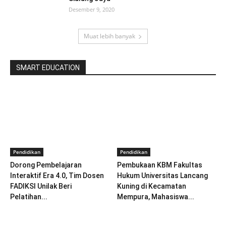
Desember 9, 2020
Muat lebih banyak
SMART EDUCATION
Pendidikan
Pendidikan
Dorong Pembelajaran
Pembukaan KBM Fakultas
Interaktif Era 4.0, Tim Dosen
Hukum Universitas Lancang
FADIKSI Unilak Beri
Kuning di Kecamatan
Pelatihan...
Mempura, Mahasiswa...