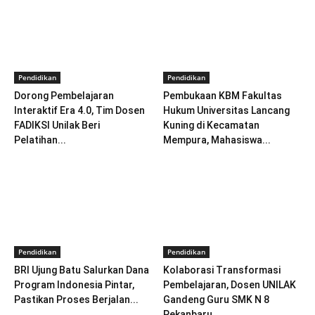
Pendidikan
Pendidikan
Dorong Pembelajaran
Pembukaan KBM Fakultas
Interaktif Era 4.0, Tim Dosen
Hukum Universitas Lancang
FADIKSI Unilak Beri
Kuning di Kecamatan
Pelatihan...
Mempura, Mahasiswa...
Pendidikan
Pendidikan
BRI Ujung Batu Salurkan Dana
Kolaborasi Transformasi
Program Indonesia Pintar,
Pembelajaran, Dosen UNILAK
Pastikan Proses Berjalan...
Gandeng Guru SMK N 8
Pekanbaru...