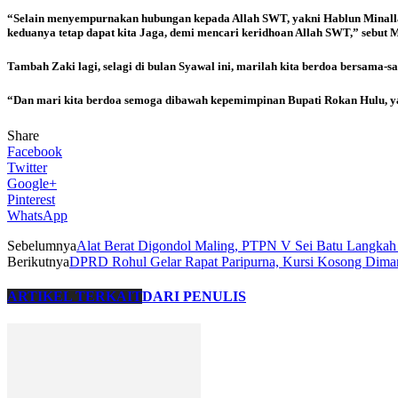
“Selain menyempurnakan hubungan kepada Allah SWT, yakni Hablun Minallah, 
keduanya tetap dapat kita Jaga, demi mencari keridhoan Allah SWT,” sebut 
Tambah Zaki lagi, selagi di bulan Syawal ini, marilah kita berdoa bersama-sa
“Dan mari kita berdoa semoga dibawah kepemimpinan Bupati Rokan Hulu, y
Share
Facebook
Twitter
Google+
Pinterest
WhatsApp
Sebelumnya
Alat Berat Digondol Maling, PTPN V Sei Batu Langkah 
Berikutnya
DPRD Rohul Gelar Rapat Paripurna, Kursi Kosong Dim
ARTIKEL TERKAIT
DARI PENULIS