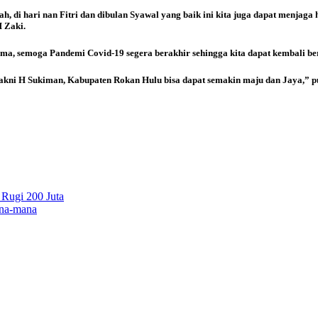
di hari nan Fitri dan dibulan Syawal yang baik ini kita juga dapat menjaga
M Zaki.
ma, semoga Pandemi Covid-19 segera berakhir sehingga kita dapat kembali berak
akni H Sukiman, Kabupaten Rokan Hulu bisa dapat semakin maju dan Jaya,” p
Rugi 200 Juta
ana-mana