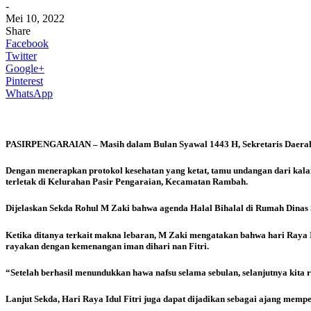
-
Mei 10, 2022
Share
Facebook
Twitter
Google+
Pinterest
WhatsApp
PASIRPENGARAIAN
– Masih dalam Bulan Syawal 1443 H, Sekretaris Daerah 
Dengan menerapkan protokol kesehatan yang ketat, tamu undangan dari kal
terletak di Kelurahan Pasir Pengaraian, Kecamatan Rambah.
Dijelaskan Sekda Rohul M Zaki bahwa agenda Halal Bihalal di Rumah Dinas
Ketika ditanya terkait makna lebaran, M Zaki mengatakan bahwa hari Raya 
rayakan dengan kemenangan iman dihari nan Fitri.
“Setelah berhasil menundukkan hawa nafsu selama sebulan, selanjutnya kita 
Lanjut Sekda, Hari Raya Idul Fitri juga dapat dijadikan sebagai ajang memp