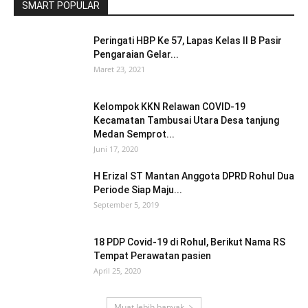
SMART POPULAR
Peringati HBP Ke 57, Lapas Kelas II B Pasir
Pengaraian Gelar...
Maret 23, 2021
Kelompok KKN Relawan COVID-19
Kecamatan Tambusai Utara Desa tanjung
Medan Semprot...
Juni 17, 2020
H Erizal ST Mantan Anggota DPRD Rohul Dua
Periode Siap Maju...
September 5, 2019
18 PDP Covid-19 di Rohul, Berikut Nama RS
Tempat Perawatan pasien
April 25, 2020
Muat lebih banyak