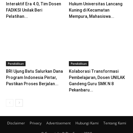
Interaktif Era 4.0, Tim Dosen
Hukum Universitas Lancang
FADIKSI Unilak Beri
Kuning di Kecamatan
Pelatihan...
Mempura, Mahasiswa...
Pendidikan
Pendidikan
BRI Ujung Batu Salurkan Dana
Kolaborasi Transformasi
Program Indonesia Pintar,
Pembelajaran, Dosen UNILAK
Pastikan Proses Berjalan...
Gandeng Guru SMK N 8
Pekanbaru...
Disclaimer
Privacy
Advertisement
Hubungi Kami
Tentang Kami