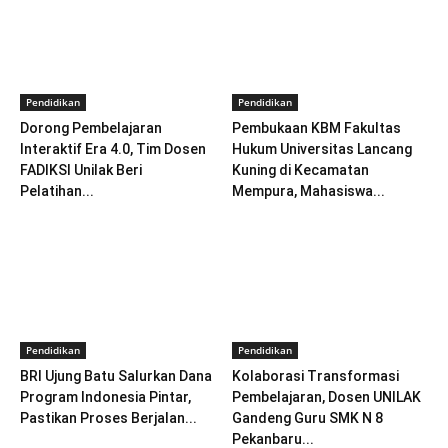
Pendidikan
Pendidikan
Dorong Pembelajaran
Pembukaan KBM Fakultas
Interaktif Era 4.0, Tim Dosen
Hukum Universitas Lancang
FADIKSI Unilak Beri
Kuning di Kecamatan
Pelatihan...
Mempura, Mahasiswa...
Pendidikan
Pendidikan
BRI Ujung Batu Salurkan Dana
Kolaborasi Transformasi
Program Indonesia Pintar,
Pembelajaran, Dosen UNILAK
Pastikan Proses Berjalan...
Gandeng Guru SMK N 8
Pekanbaru...