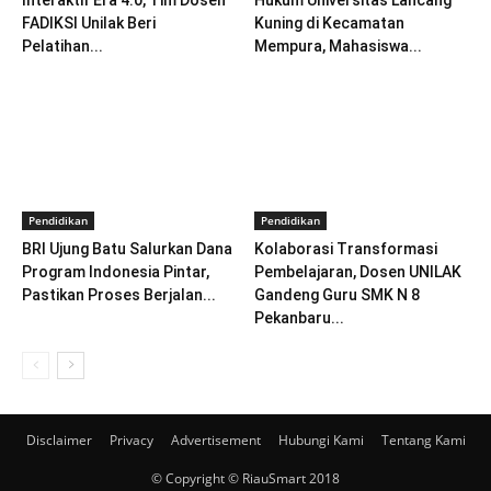
Interaktif Era 4.0, Tim Dosen
Hukum Universitas Lancang
FADIKSI Unilak Beri
Kuning di Kecamatan
Pelatihan...
Mempura, Mahasiswa...
Pendidikan
Pendidikan
BRI Ujung Batu Salurkan Dana
Kolaborasi Transformasi
Program Indonesia Pintar,
Pembelajaran, Dosen UNILAK
Pastikan Proses Berjalan...
Gandeng Guru SMK N 8
Pekanbaru...
Disclaimer
Privacy
Advertisement
Hubungi Kami
Tentang Kami
© Copyright © RiauSmart 2018