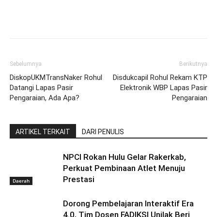
Sebelumnya
Berikutnya
DiskopUKMTransNaker Rohul
Disdukcapil Rohul Rekam KTP
Datangi Lapas Pasir
Elektronik WBP Lapas Pasir
Pengaraian, Ada Apa?
Pengaraian
ARTIKEL TERKAIT
DARI PENULIS
NPCI Rokan Hulu Gelar Rakerkab,
Perkuat Pembinaan Atlet Menuju
Prestasi
Daerah
Dorong Pembelajaran Interaktif Era
4.0, Tim Dosen FADIKSI Unilak Beri