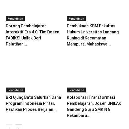
Pendidikan
Pendidikan
Dorong Pembelajaran
Pembukaan KBM Fakultas
Interaktif Era 4.0, Tim Dosen
Hukum Universitas Lancang
FADIKSI Unilak Beri
Kuning di Kecamatan
Pelatihan...
Mempura, Mahasiswa...
Pendidikan
Pendidikan
BRI Ujung Batu Salurkan Dana
Kolaborasi Transformasi
Program Indonesia Pintar,
Pembelajaran, Dosen UNILAK
Pastikan Proses Berjalan...
Gandeng Guru SMK N 8
Pekanbaru...