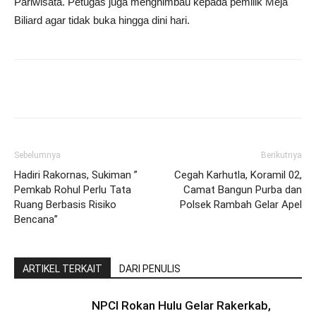
Pariwisata. Petugas juga menghimbau kepada pemilik Meja
Biliard agar tidak buka hingga dini hari.
Sebelumnya
Berikutnya
Hadiri Rakornas, Sukiman ”
Cegah Karhutla, Koramil 02,
Pemkab Rohul Perlu Tata
Camat Bangun Purba dan
Ruang Berbasis Risiko
Polsek Rambah Gelar Apel
Bencana”
ARTIKEL TERKAIT
DARI PENULIS
NPCI Rokan Hulu Gelar Rakerkab,