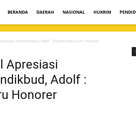
om
BERANDA
DAERAH
NASIONAL
HUKRIM
PENDID
Keputusan Kemendikbud, Adolf : Sejahterakan Guru Honorer
 Apresiasi
dikbud, Adolf :
ru Honorer