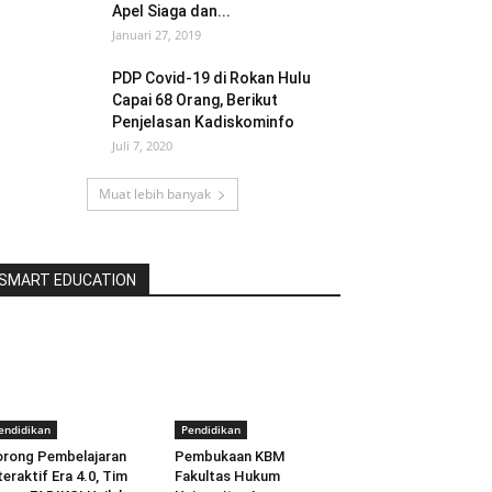
Apel Siaga dan...
Januari 27, 2019
PDP Covid-19 di Rokan Hulu
Capai 68 Orang, Berikut
Penjelasan Kadiskominfo
Juli 7, 2020
Muat lebih banyak
SMART EDUCATION
endidikan
Pendidikan
rong Pembelajaran
Pembukaan KBM
teraktif Era 4.0, Tim
Fakultas Hukum