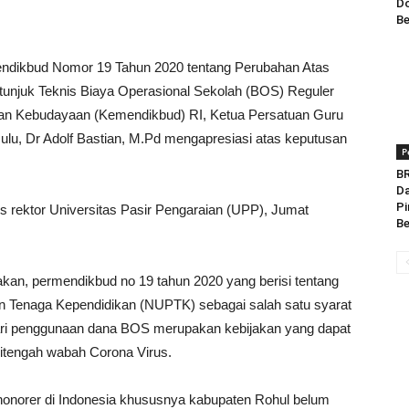
Do
Be
endikbud Nomor 19 Tahun 2020 tentang Perubahan Atas
unjuk Teknis Biaya Operasional Sekolah (BOS) Reguler
 dan Kebudayaan (Kemendikbud) RI, Ketua Persatuan Guru
lu, Dr Adolf Bastian, M.Pd mengapresiasi atas keputusan
P
BR
Da
Pi
s rektor Universitas Pasir Pengaraian (UPP), Jumat
Be
takan, permendikbud no 19 tahun 2020 yang berisi tentang
 Tenaga Kependidikan (NUPTK) sebagai salah satu syarat
dari penggunaan dana BOS merupakan kebijakan yang dapat
itengah wabah Corona Virus.
 honorer di Indonesia khususnya kabupaten Rohul belum