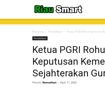
RiauSmart.C
Beranda
Pendidikan
Ketua PGRI Rohul Apresiasi 
Pendidikan
Ketua PGRI Rohul
Keputusan Kemen
Sejahterakan Gu
Penulis
Ramadhan
-
April 17, 2020
Share