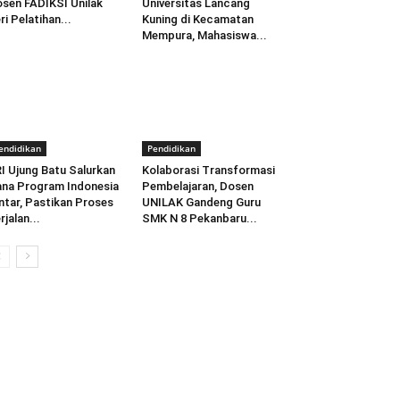
sen FADIKSI Unilak
Universitas Lancang
ri Pelatihan...
Kuning di Kecamatan
Mempura, Mahasiswa...
endidikan
Pendidikan
I Ujung Batu Salurkan
Kolaborasi Transformasi
na Program Indonesia
Pembelajaran, Dosen
ntar, Pastikan Proses
UNILAK Gandeng Guru
rjalan...
SMK N 8 Pekanbaru...