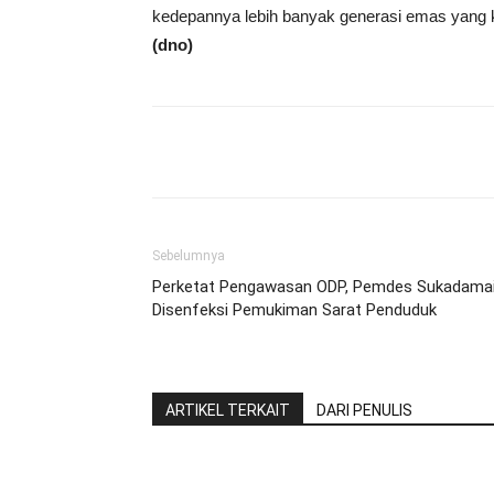
kedepannya lebih banyak generasi emas yang ku
(dno)
Share
Sebelumnya
Perketat Pengawasan ODP, Pemdes Sukadama
Disenfeksi Pemukiman Sarat Penduduk
ARTIKEL TERKAIT
DARI PENULIS