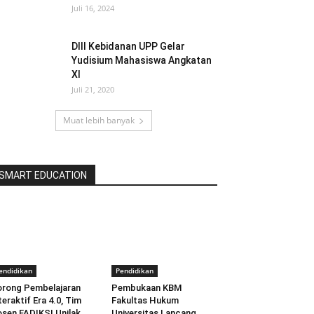
Juli 16, 2024
DIII Kebidanan UPP Gelar
Yudisium Mahasiswa Angkatan
XI
Juli 21, 2020
Muat lebih banyak
SMART EDUCATION
endidikan
Pendidikan
rong Pembelajaran
Pembukaan KBM
teraktif Era 4.0, Tim
Fakultas Hukum
sen FADIKSI Unilak
Universitas Lancang