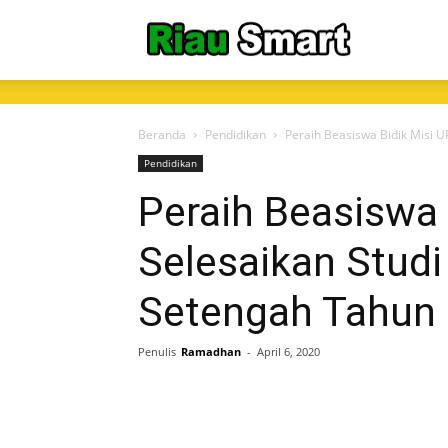
RiauSmart.C
Beranda
Pendidikan
Peraih Beasiswa Bidik Misi 
Pendidikan
Peraih Beasiswa 
Selesaikan Studi
Setengah Tahun
Penulis
Ramadhan
-
April 6, 2020
Share