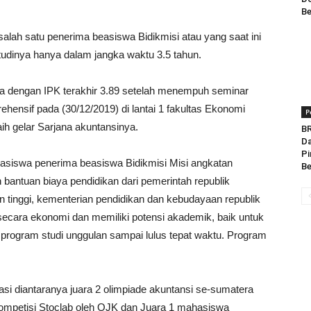
Be
lah satu penerima beasiswa Bidikmisi atau yang saat ini
udinya hanya dalam jangka waktu 3.5 tahun.
ya dengan IPK terakhir 3.89 setelah menempuh seminar
rehensif pada (30/12/2019) di lantai 1 fakultas Ekonomi
P
ih gelar Sarjana akuntansinya.
BR
Da
Pi
asiswa penerima beasiswa Bidikmisi Misi angkatan
Be
 bantuan biaya pendidikan dari pemerintah republik
an tinggi, kementerian pendidikan dan kebudayaan republik
ecara ekonomi dan memiliki potensi akademik, baik untuk
program studi unggulan sampai lulus tepat waktu. Program
i diantaranya juara 2 olimpiade akuntansi se-sumatera
ompetisi Stoclab oleh OJK dan Juara 1 mahasiswa