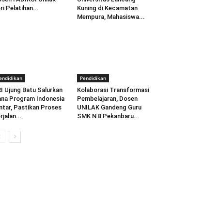
ri Pelatihan...
Kuning di Kecamatan
Mempura, Mahasiswa...
endidikan
Pendidikan
I Ujung Batu Salurkan
Kolaborasi Transformasi
na Program Indonesia
Pembelajaran, Dosen
ntar, Pastikan Proses
UNILAK Gandeng Guru
rjalan...
SMK N 8 Pekanbaru...