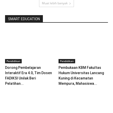
Muat lebih banyak
SMART EDUCATION
Pendidikan
Pendidikan
Dorong Pembelajaran
Pembukaan KBM Fakultas
Interaktif Era 4.0, Tim Dosen
Hukum Universitas Lancang
FADIKSI Unilak Beri
Kuning di Kecamatan
Pelatihan...
Mempura, Mahasiswa...