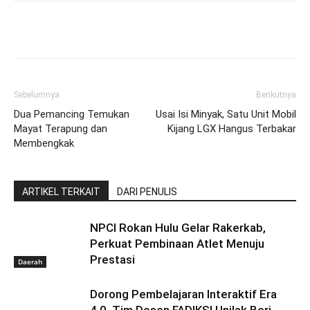
Sebelumnya
Berikutnya
Dua Pemancing Temukan
Usai Isi Minyak, Satu Unit Mobil
Mayat Terapung dan
Kijang LGX Hangus Terbakar
Membengkak
ARTIKEL TERKAIT
DARI PENULIS
NPCI Rokan Hulu Gelar Rakerkab,
Perkuat Pembinaan Atlet Menuju
Prestasi
Daerah
Dorong Pembelajaran Interaktif Era
4.0, Tim Dosen FADIKSI Unilak Beri