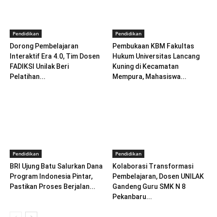
Pendidikan
Pendidikan
Dorong Pembelajaran
Pembukaan KBM Fakultas
Interaktif Era 4.0, Tim Dosen
Hukum Universitas Lancang
FADIKSI Unilak Beri
Kuning di Kecamatan
Pelatihan...
Mempura, Mahasiswa...
Pendidikan
Pendidikan
BRI Ujung Batu Salurkan Dana
Kolaborasi Transformasi
Program Indonesia Pintar,
Pembelajaran, Dosen UNILAK
Pastikan Proses Berjalan...
Gandeng Guru SMK N 8
Pekanbaru...