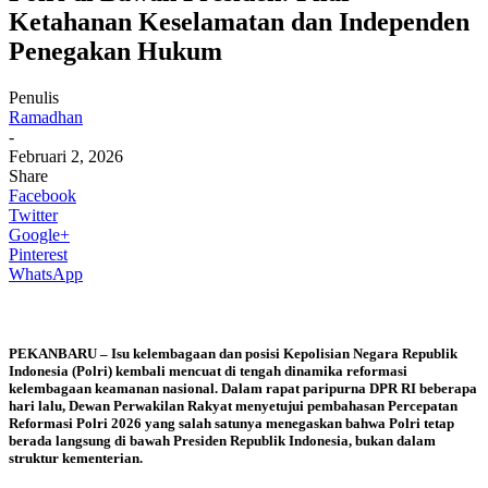
Ketahanan Keselamatan dan Independen
Penegakan Hukum
Penulis
Ramadhan
-
Februari 2, 2026
Share
Facebook
Twitter
Google+
Pinterest
WhatsApp
PEKANBARU
– Isu kelembagaan dan posisi Kepolisian Negara Republik
Indonesia (Polri) kembali mencuat di tengah dinamika reformasi
kelembagaan keamanan nasional. Dalam rapat paripurna DPR RI beberapa
hari lalu, Dewan Perwakilan Rakyat menyetujui pembahasan Percepatan
Reformasi Polri 2026 yang salah satunya menegaskan bahwa Polri tetap
berada langsung di bawah Presiden Republik Indonesia, bukan dalam
struktur kementerian.