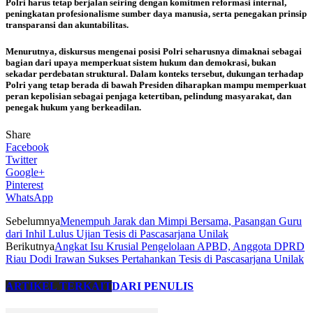
Polri harus tetap berjalan seiring dengan komitmen reformasi internal,
peningkatan profesionalisme sumber daya manusia, serta penegakan prinsip
transparansi dan akuntabilitas.
Menurutnya, diskursus mengenai posisi Polri seharusnya dimaknai sebagai
bagian dari upaya memperkuat sistem hukum dan demokrasi, bukan
sekadar perdebatan struktural. Dalam konteks tersebut, dukungan terhadap
Polri yang tetap berada di bawah Presiden diharapkan mampu memperkuat
peran kepolisian sebagai penjaga ketertiban, pelindung masyarakat, dan
penegak hukum yang berkeadilan.
Share
Facebook
Twitter
Google+
Pinterest
WhatsApp
Sebelumnya
Menempuh Jarak dan Mimpi Bersama, Pasangan Guru
dari Inhil Lulus Ujian Tesis di Pascasarjana Unilak
Berikutnya
Angkat Isu Krusial Pengelolaan APBD, Anggota DPRD
Riau Dodi Irawan Sukses Pertahankan Tesis di Pascasarjana Unilak
ARTIKEL TERKAIT
DARI PENULIS