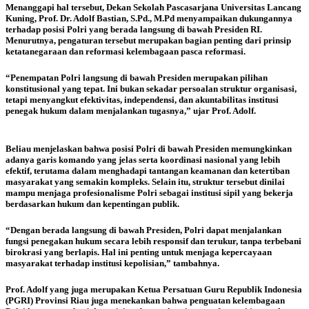
Menanggapi hal tersebut, Dekan Sekolah Pascasarjana Universitas Lancang
Kuning, Prof. Dr. Adolf Bastian, S.Pd., M.Pd menyampaikan dukungannya
terhadap posisi Polri yang berada langsung di bawah Presiden RI.
Menurutnya, pengaturan tersebut merupakan bagian penting dari prinsip
ketatanegaraan dan reformasi kelembagaan pasca reformasi.
“Penempatan Polri langsung di bawah Presiden merupakan pilihan
konstitusional yang tepat. Ini bukan sekadar persoalan struktur organisasi,
tetapi menyangkut efektivitas, independensi, dan akuntabilitas institusi
penegak hukum dalam menjalankan tugasnya,” ujar Prof. Adolf.
Beliau menjelaskan bahwa posisi Polri di bawah Presiden memungkinkan
adanya garis komando yang jelas serta koordinasi nasional yang lebih
efektif, terutama dalam menghadapi tantangan keamanan dan ketertiban
masyarakat yang semakin kompleks. Selain itu, struktur tersebut dinilai
mampu menjaga profesionalisme Polri sebagai institusi sipil yang bekerja
berdasarkan hukum dan kepentingan publik.
“Dengan berada langsung di bawah Presiden, Polri dapat menjalankan
fungsi penegakan hukum secara lebih responsif dan terukur, tanpa terbebani
birokrasi yang berlapis. Hal ini penting untuk menjaga kepercayaan
masyarakat terhadap institusi kepolisian,” tambahnya.
Prof. Adolf yang juga merupakan Ketua Persatuan Guru Republik Indonesia
(PGRI) Provinsi Riau juga menekankan bahwa penguatan kelembagaan