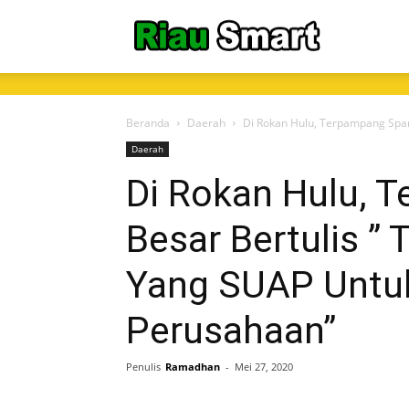
RiauSmart.C
Beranda
Daerah
Di Rokan Hulu, Terpampang Span
Daerah
Di Rokan Hulu, 
Besar Bertulis ”
Yang SUAP Untu
Perusahaan”
Penulis
Ramadhan
-
Mei 27, 2020
Share