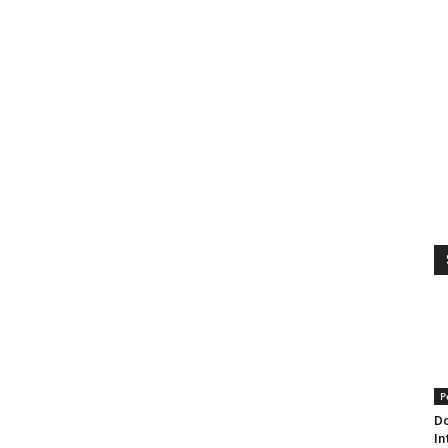
P
Do
In