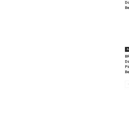
Do
Be
P
BR
Da
Pi
Be