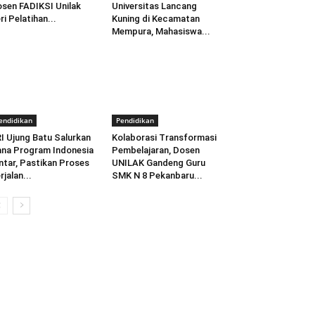
sen FADIKSI Unilak
Universitas Lancang
ri Pelatihan...
Kuning di Kecamatan
Mempura, Mahasiswa...
endidikan
Pendidikan
I Ujung Batu Salurkan
Kolaborasi Transformasi
na Program Indonesia
Pembelajaran, Dosen
ntar, Pastikan Proses
UNILAK Gandeng Guru
rjalan...
SMK N 8 Pekanbaru...