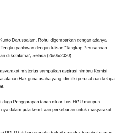
Kunto Darussalam, Rohul digemparkan dengan adanya
.Tengku pahlawan dengan tulisan “Tangkap Perusahaan
 di kotalama”, Selasa (26/05/2020)
asyarakat misterius sampaikan aspirasi himbau Komisi
salahan Hak guna usaha yang dimiliki perusahaan kelapa
at.
 di duga Penggarapan tanah diluar luas HGU maupun
 nya dalam pola kemitraan perkebunan untuk masyarakat
i PDI-P tak berkomentar terkait spanduk tersebut,namun