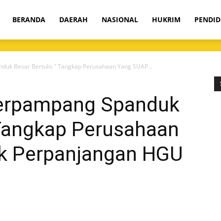
om
BERANDA
DAERAH
NASIONAL
HUKRIM
PENDID
duk Besar Bertulis ” Tangkap Perusahaan Yang SUAP...
Terpampang Spanduk
 Tangkap Perusahaan
k Perpanjangan HGU