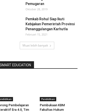
Pemugaran
Oktober 28, 2019
Pemkab Rohul Siap Ikuti
Kebijakan Pemerintah Provinsi
Penanggulangan Karhutla
Februari 15, 2021
Muat lebih banyak
SMART EDUCATION
endidikan
Pendidikan
rong Pembelajaran
Pembukaan KBM
teraktif Era 4.0, Tim
Fakultas Hukum