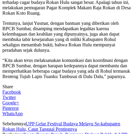
terhadap cagar budaya Rokan Hulu sangat besar. Apalagi tahun ini,
melakukan pemugaran Pagar Komplek Makam Raja Rokan di Desa
Rokan Koto Ruang.
Tentunya, lanjut Yusmar, dengan bantuan yang diberikan oleh
BPCB Sumbar, disamping mendapatkan legalitas karena
kelembagaan dan keahlian yang dipunyainya, juga akan dapat
membuka tabir kesejarahan yang di miliki Kabupaten Rohul
sekaligus menambah bukti, bahwa Rokan Hulu mempunyai
peradaban sejak dulunya.
“Kita akan terus melaksanakan komunikasi dan koordinasi dengan
BPCB Sumbar, dengan harapan kedepannya dapat membantu dan
memperhatikan beberapa cagar budaya yang ada di Rohul termasuk
Benteng Tujuh Lapis Tuanku Tambusai di Dalu Dalu,” paparnya.
Share
Facebook
Twitter
Google+
Pinterest
WhatsApp
Sebelumnya
UPP Gelar Festival Budaya Melayu Se-kabupaten
Rokan Hulu, Catat Tanggal Pentingnya