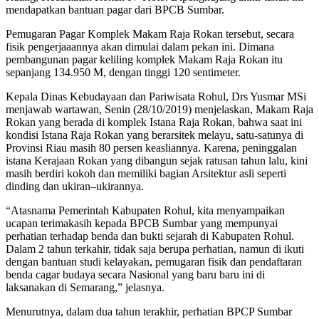
mendapatkan bantuan pagar dari BPCB Sumbar.
Pemugaran Pagar Komplek Makam Raja Rokan tersebut, secara
fisik pengerjaaannya akan dimulai dalam pekan ini. Dimana
pembangunan pagar keliling komplek Makam Raja Rokan itu
sepanjang 134.950 M, dengan tinggi 120 sentimeter.
Kepala Dinas Kebudayaan dan Pariwisata Rohul, Drs Yusmar MSi
menjawab wartawan, Senin (28/10/2019) menjelaskan, Makam Raja
Rokan yang berada di komplek Istana Raja Rokan, bahwa saat ini
kondisi Istana Raja Rokan yang berarsitek melayu, satu-satunya di
Provinsi Riau masih 80 persen keasliannya. Karena, peninggalan
istana Kerajaan Rokan yang dibangun sejak ratusan tahun lalu, kini
masih berdiri kokoh dan memiliki bagian Arsitektur asli seperti
dinding dan ukiran–ukirannya.
“Atasnama Pemerintah Kabupaten Rohul, kita menyampaikan
ucapan terimakasih kepada BPCB Sumbar yang mempunyai
perhatian terhadap benda dan bukti sejarah di Kabupaten Rohul.
Dalam 2 tahun terkahir, tidak saja berupa perhatian, namun di ikuti
dengan bantuan studi kelayakan, pemugaran fisik dan pendaftaran
benda cagar budaya secara Nasional yang baru baru ini di
laksanakan di Semarang,” jelasnya.
Menurutnya, dalam dua tahun terakhir, perhatian BPCP Sumbar