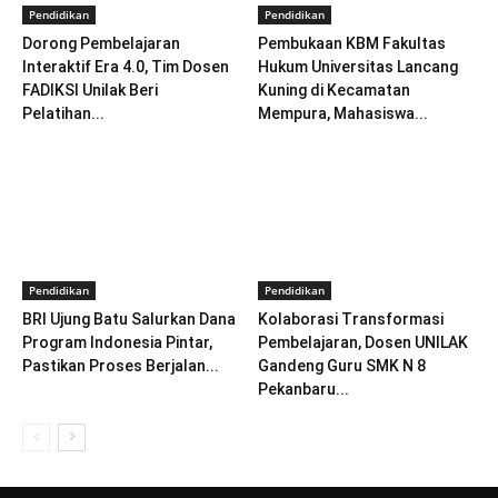
Pendidikan
Pendidikan
Dorong Pembelajaran
Pembukaan KBM Fakultas
Interaktif Era 4.0, Tim Dosen
Hukum Universitas Lancang
FADIKSI Unilak Beri
Kuning di Kecamatan
Pelatihan...
Mempura, Mahasiswa...
Pendidikan
Pendidikan
BRI Ujung Batu Salurkan Dana
Kolaborasi Transformasi
Program Indonesia Pintar,
Pembelajaran, Dosen UNILAK
Pastikan Proses Berjalan...
Gandeng Guru SMK N 8
Pekanbaru...