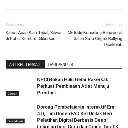
Sebelumnya
Berikutnya
Kabut Asap Kian Tebal, Siswa
Metode Konseling Behavioral
di Rohul Kembali Diliburkan
Salah Satu Cegah Bullying
Disekolah
ARTIKEL TERKAIT
DARI PENULIS
NPCI Rokan Hulu Gelar Rakerkab,
Perkuat Pembinaan Atlet Menuju
Prestasi
Daerah
Dorong Pembelajaran Interaktif Era
4.0, Tim Dosen FADIKSI Unilak Beri
Pelatihan Digital Berbasis Deep
Pendidikan
Learning bagi Guru dan Orang Tua TK