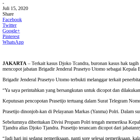
-
Juli 15, 2020
Share
Facebook
Twitter
Google+
Pinterest
WhatsApp
JAKARTA
– Terkait kasus Djoko Tcandra, buronan kasus hak tagih 
mencopot jabatan Brigadir Jenderal Prasetyo Utomo sebagai Kepala
Brigadir Jenderal Prasetyo Utomo terbukti melanggar terkait penerbita
“Ya saya perintahkan yang bersangkutan untuk dicopot dan dilakuka
Keputusan pencopotan Prasetijo tertuang dalam Surat Telegram Nom
Prasetijo dinonjob-kan di Pelayanan Markas (Yanma) Polri. Dalam surat
Sebelumnya diberitakan Divisi Propam Polri tengah memeriksa Kepal
Tjandra alias Djoko Tjandra. Prasetijo terancam dicopot dari jabatan
“Jadi hari ini sedang pemeriksaan, nanti sore selesai pemeriksaan, kal