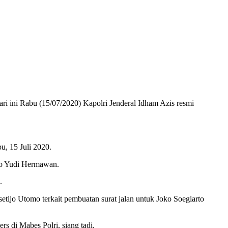
ri ini Rabu (15/07/2020) Kapolri Jenderal Idham Azis resmi
u, 15 Juli 2020.
no Yudi Hermawan.
.
tijo Utomo terkait pembuatan surat jalan untuk Joko Soegiarto
rs di Mabes Polri, siang tadi.