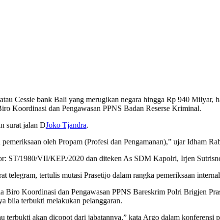
atau Cessie bank Bali yang merugikan negara hingga Rp 940 Milyar, ha
 Biro Koordinasi dan Pengawasan PPNS Badan Reserse Kriminal.
n surat jalan D
Joko Tjandra
.
n pemeriksaan oleh Propam (Profesi dan Pengamanan),” ujar Idham Rab
or: ST/1980/VII/KEP./2020 dan diteken As SDM Kapolri, Irjen Sutris
 telegram, tertulis mutasi Prasetijo dalam rangka pemeriksaan internal
a Biro Koordinasi dan Pengawasan PPNS Bareskrim Polri Brigjen Prase
nya bila terbukti melakukan pelanggaran.
au terbukti akan dicopot dari jabatannya,” kata Argo dalam konferensi pe