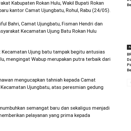
kat Kabupaten Rokan Hulu, Wakil Bupati Rokan
Be
aru kantor Camat Ujungbatu, Rohul, Rabu (24/05).
aiful Bahri, Camat Ujungbatu, Fisman Hendri dan
syarakat Kecamatan Ujung Batu Rokan Hulu
P
 Kecamatan Ujung batu tampak begitu antusias
BR
u, mengingat Wabup merupakan putra terbaik dari
Da
Pi
Be
unawan mengucapkan tahniah kepada Camat
at Kecamatan Ujungbatu, atas peresmian gedung
umbuhkan semangat baru dan sekaligus menjadi
 memberikan pelayanan yang prima kepada