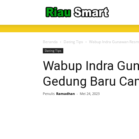
RiauSmart.C
Beranda
Dating Tips
Wabup Indra Gunawan Resm
Dating Tips
Wabup Indra Gu
Gedung Baru Ca
Penulis
Ramadhan
-
Mei 24, 2023
Share