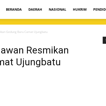
om
BERANDA
DAERAH
NASIONAL
HUKRIM
PENDID
ikan Gedung Baru Camat Ujungbatu
nawan Resmikan
mat Ujungbatu