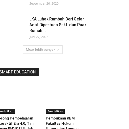
September 26, 2020
LKA Luhak Rambah Beri Gelar
Adat Dipertuan Sakti dan Puak
Rumah...
Juni 27, 2022
Muat lebih banyak
SMART EDUCATION
endidikan
Pendidikan
rong Pembelajaran
Pembukaan KBM
teraktif Era 4.0, Tim
Fakultas Hukum
sen FADIKSI Unilak
Universitas Lancang