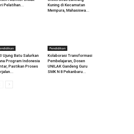
ri Pelatihan...
Kuning di Kecamatan
Mempura, Mahasiswa...
endidikan
Pendidikan
I Ujung Batu Salurkan
Kolaborasi Transformasi
na Program Indonesia
Pembelajaran, Dosen
ntar, Pastikan Proses
UNILAK Gandeng Guru
rjalan...
SMK N 8 Pekanbaru...