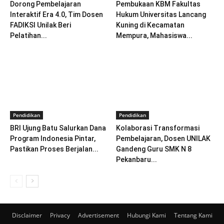
Dorong Pembelajaran
Pembukaan KBM Fakultas
Interaktif Era 4.0, Tim Dosen
Hukum Universitas Lancang
FADIKSI Unilak Beri
Kuning di Kecamatan
Pelatihan...
Mempura, Mahasiswa...
Pendidikan
Pendidikan
BRI Ujung Batu Salurkan Dana
Kolaborasi Transformasi
Program Indonesia Pintar,
Pembelajaran, Dosen UNILAK
Pastikan Proses Berjalan...
Gandeng Guru SMK N 8
Pekanbaru...
Disclaimer
Privacy
Advertisement
Hubungi Kami
Tentang Kami