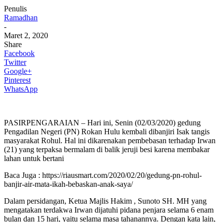
Penulis
Ramadhan
-
Maret 2, 2020
Share
Facebook
Twitter
Google+
Pinterest
WhatsApp
PASIRPENGARAIAN – Hari ini, Senin (02/03/2020) gedung
Pengadilan Negeri (PN) Rokan Hulu kembali dibanjiri Isak tangis
masyarakat Rohul. Hal ini dikarenakan pembebasan terhadap Irwan
(21) yang terpaksa bermalam di balik jeruji besi karena membakar
lahan untuk bertani
Baca Juga : https://riausmart.com/2020/02/20/gedung-pn-rohul-
banjir-air-mata-ikah-bebaskan-anak-saya/
Dalam persidangan, Ketua Majlis Hakim , Sunoto SH. MH yang
mengatakan terdakwa Irwan dijatuhi pidana penjara selama 6 enam
bulan dan 15 hari, yaitu selama masa tahanannya. Dengan kata lain,