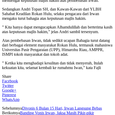
mendengar keputusan majlis hakim atas pembebasan Irwan.
Sedangkan Andri Topan SH, dan Kawan-Kawan dari YLBH
Sahabat Keadilan Rokan Hulu, selaku pengacara dari Irwan
mengaku turut bahagia atas keputusan majlis hakim.
” Kita hanya dapat mengucapkan Alhamdulillah dan berterima kasih
atas keputusan majlis hakim,” jelas Andri sambil tersenyum.
Atas pembebasan Irwan, tidak sedikit ucapan Bahagia turut datang
dari berbagai element masyarakat Rokan Hulu, termasuk mahasiswa
Universitas Pasir Pengaraian (UPP), Himarohu Riau, AMPPR,
ISMPI tokoh masyarakat dan tokoh adat.
” Ketika kita menghadapi kesulitan dan tidak menyerah, Itulah
kekuatan kita, selamat kembali ke rumahmu Iwan,” kata Fajli
Share
Facebook
Twitter
Google+
Pinterest
WhatsApp
Sebelumnya
Divonis 6 Bulan 15 Hari, Irwan Langsung Bebas
Berikutnya
Banding Vonis Irwan, Jaksa Masih Pikir-pikir