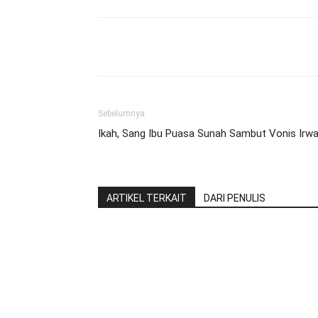
Share
Sebelumnya
Ikah, Sang Ibu Puasa Sunah Sambut Vonis Irw
ARTIKEL TERKAIT
DARI PENULIS