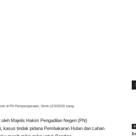
onis di PN Pasirpengaraian, Senin (2/3/2020) siang.
i oleh Majelis Hakim Pengadilan Negeri (PN)
P
), kasus tindak pidana Pembakaran Hutan dan Lahan
Do