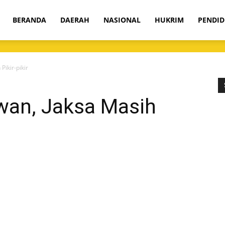
om
BERANDA
DAERAH
NASIONAL
HUKRIM
PENDID
Pikir-pikir
rwan, Jaksa Masih