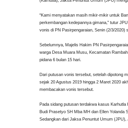
(Karhutla), Jaksa Penuntut Umum (JPU) mengak
“Kami menyatakan masih mikir-mikir untuk Bandin
perkembangan kedepannya gimana,” tutur JPU Ke
vonis di PN Pasirpengaraian, Senin (2/3/2020) 
Sebelumnya, Majelis Hakim PN Pasirpengaraian 
warga Desa Muara Musu, Kecamatan Rambah Hi
pidana 6 bulan 15 hari.
Dari putusan vonis tersebut, setelah dipotong 
sejak 20 Agustus 2019 hingga 2 Maret 2020 ak
membacakan vonis tersebut.
Pada sidang putusan terdakwa kasus Karhutla 
Budi Prasetyo SH Mba MH dan Ellen Yolanda S
Sedangkan dari Jaksa Penuntut Umum (JPU), J