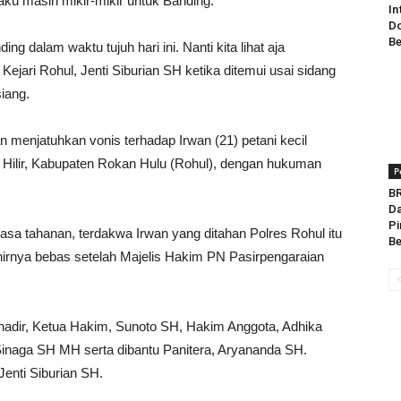
u masih mikir-mikir untuk Banding.
In
Do
Be
g dalam waktu tujuh hari ini. Nanti kita lihat aja
jari Rohul, Jenti Siburian SH ketika ditemui usai sidang
siang.
menjatuhkan vonis terhadap Irwan (21) petani kecil
lir, Kabupaten Rokan Hulu (Rohul), dengan hukuman
P
BR
Da
Pi
masa tahanan, terdakwa Irwan yang ditahan Polres Rohul itu
Be
hirnya bebas setelah Majelis Hakim PN Pasirpengaraian
hadir, Ketua Hakim, Sunoto SH, Hakim Anggota, Adhika
inaga SH MH serta dibantu Panitera, Aryananda SH.
enti Siburian SH.