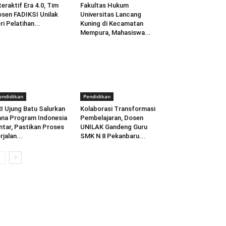
teraktif Era 4.0, Tim
Fakultas Hukum
sen FADIKSI Unilak
Universitas Lancang
ri Pelatihan...
Kuning di Kecamatan
Mempura, Mahasiswa...
endidikan
Pendidikan
I Ujung Batu Salurkan
Kolaborasi Transformasi
na Program Indonesia
Pembelajaran, Dosen
ntar, Pastikan Proses
UNILAK Gandeng Guru
rjalan...
SMK N 8 Pekanbaru...