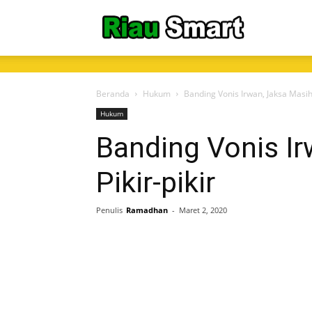
RiauSmart.C
Beranda
Hukum
Banding Vonis Irwan, Jaksa Masih 
Hukum
Banding Vonis I
Pikir-pikir
Penulis
Ramadhan
-
Maret 2, 2020
Share