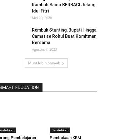
Rambah Samo BERBAGI Jelang
Idul Fitri
Mei 20, 2020
Rembuk Stunting, Bupati Hingga
Camat se Rohul Buat Komitmen
Bersama
Agustus 7, 2023
Muat lebih banyak
SMART EDUCATION
endidikan
Pendidikan
rong Pembelajaran
Pembukaan KBM