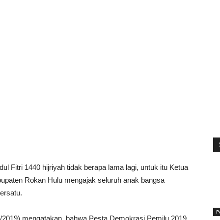
l Fitri 1440 hijriyah tidak berapa lama lagi, untuk itu Ketua
bupaten Rokan Hulu mengajak seluruh anak bangsa
ersatu.
P
/5/2019) mengatakan, bahwa Pesta Demokrasi Pemilu 2019