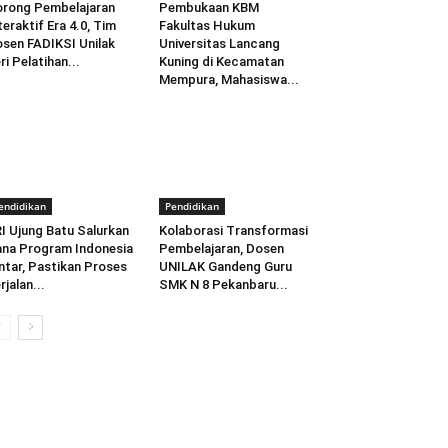
rong Pembelajaran
Pembukaan KBM
teraktif Era 4.0, Tim
Fakultas Hukum
sen FADIKSI Unilak
Universitas Lancang
ri Pelatihan...
Kuning di Kecamatan
Mempura, Mahasiswa...
endidikan
Pendidikan
I Ujung Batu Salurkan
Kolaborasi Transformasi
na Program Indonesia
Pembelajaran, Dosen
ntar, Pastikan Proses
UNILAK Gandeng Guru
rjalan...
SMK N 8 Pekanbaru...