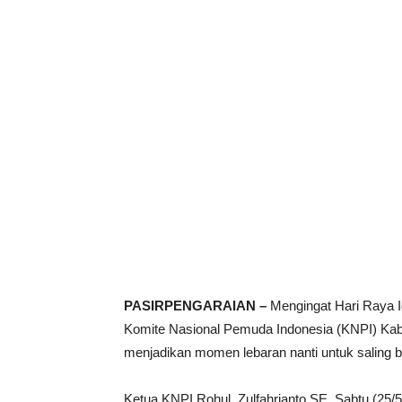
PASIRPENGARAIAN –
Mengingat Hari Raya Idu
Komite Nasional Pemuda Indonesia (KNPI) Ka
menjadikan momen lebaran nanti untuk saling b
Ketua KNPI Rohul, Zulfahrianto SE, Sabtu (25