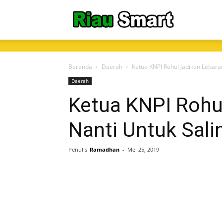
RiauSmart.C
Beranda
Daerah
Ketua KNPI Rohul Jadikan Lebara
Daerah
Ketua KNPI Rohu
Nanti Untuk Sali
Penulis
Ramadhan
-
Mei 25, 2019
Share