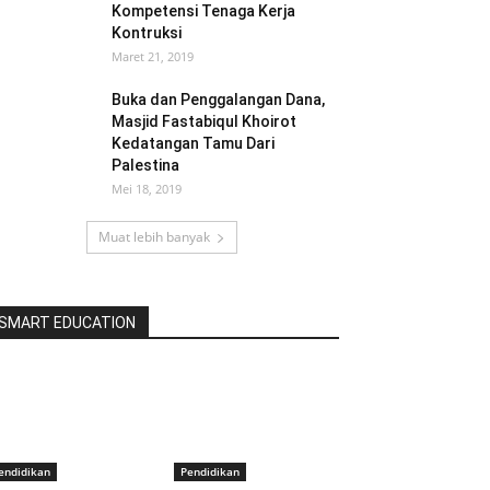
Kompetensi Tenaga Kerja
Kontruksi
Maret 21, 2019
Buka dan Penggalangan Dana,
Masjid Fastabiqul Khoirot
Kedatangan Tamu Dari
Palestina
Mei 18, 2019
Muat lebih banyak
SMART EDUCATION
endidikan
Pendidikan