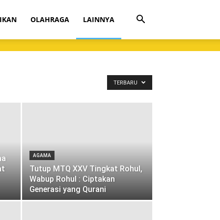
IKAN
OLAHRAGA
LAINNYA
TERBARU
AGAMA
ma
at
Tutup MTQ XXV Tingkat Rohul,
Wabup Rohul : Ciptakan
Generasi yang Qurani