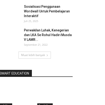
Sosialisasi Penggunaan
Wordwall Untuk Pembelajaran
Interaktif
Juli 25, 2025
Perwakilan Luhak, Kenegerian
dan LKA Se Rohul Hadiri Musda
V LAMR...
September 21, 2022
Muat lebih banyak
SMART EDUCATION