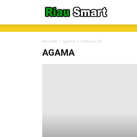
RiauSmart.C
Beranda
Agama
Halaman 34
AGAMA