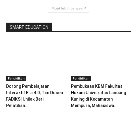
Muat lebih banyak
SMART EDUCATION
Pendidikan
Pendidikan
Dorong Pembelajaran
Pembukaan KBM Fakultas
Interaktif Era 4.0, Tim Dosen
Hukum Universitas Lancang
FADIKSI Unilak Beri
Kuning di Kecamatan
Pelatihan...
Mempura, Mahasiswa...