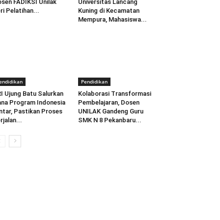
sen FADIKSI Unilak
Universitas Lancang
ri Pelatihan...
Kuning di Kecamatan
Mempura, Mahasiswa...
endidikan
Pendidikan
I Ujung Batu Salurkan
Kolaborasi Transformasi
na Program Indonesia
Pembelajaran, Dosen
ntar, Pastikan Proses
UNILAK Gandeng Guru
rjalan...
SMK N 8 Pekanbaru...