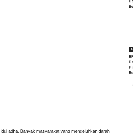
Do
Be
P
BR
Da
Pi
Be
 idul adha. Banyak masyarakat yang mengeluhkan darah