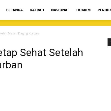
om
BERANDA
DAERAH
NASIONAL
HUKRIM
PENDID
 Setelah Makan Daging Kurban
Tetap Sehat Setelah
urban