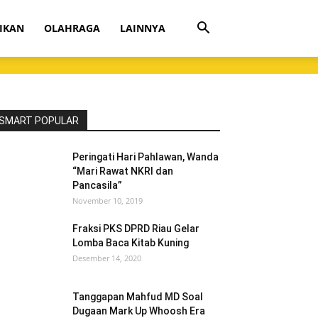
IKAN
OLAHRAGA
LAINNYA
SMART POPULAR
Peringati Hari Pahlawan, Wanda
“Mari Rawat NKRI dan
Pancasila”
November 10, 2019
Fraksi PKS DPRD Riau Gelar
Lomba Baca Kitab Kuning
Desember 14, 2020
Tanggapan Mahfud MD Soal
Dugaan Mark Up Whoosh Era