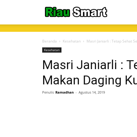
RiauSmart.C
Beranda
Kesehatan
Masri Janiarli : Tetap Sehat
Kesehatan
Masri Janiarli : 
Makan Daging K
Penulis
Ramadhan
-
Agustus 14, 2019
Share