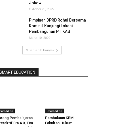
Jokowi
Oktober 28, 2025
Pimpinan DPRD Rohul Bersama
Komisi I Kunjungi Lokasi
Pembangunan PT KAS
Maret 10, 2020
Muat lebih banyak
SMART EDUCATION
endidikan
Pendidikan
rong Pembelajaran
Pembukaan KBM
teraktif Era 4.0, Tim
Fakultas Hukum