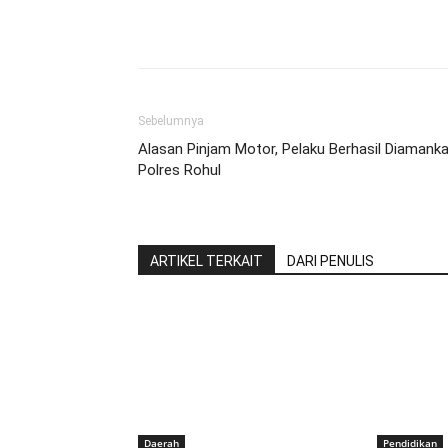
Share
Sebelumnya
Alasan Pinjam Motor, Pelaku Berhasil Diamank
Polres Rohul
ARTIKEL TERKAIT
DARI PENULIS
Daerah
Pendidikan